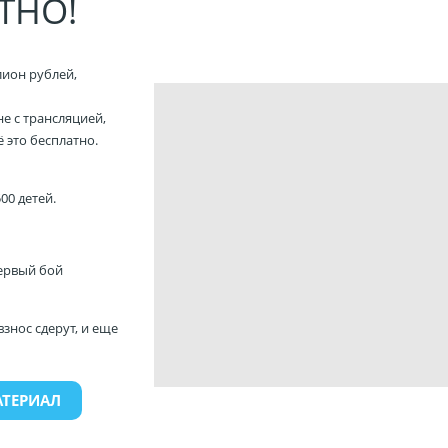
ТНО!
ион рублей,
е с трансляцией,
 это бесплатно.
00 детей.
первый бой
взнос сдерут, и еще
АТЕРИАЛ