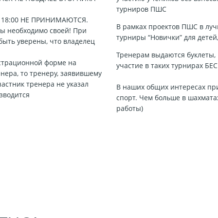
турниров ПШС
 18:00 НЕ ПРИНИМАЮТСЯ.
В рамках проектов ПШС в лу
ты необходимо своей! При
турниры “Новички” для детей
быть уверены, что владелец
Тренерам выдаются буклеты,
истрационной форме на
участие в таких турнирах БЕ
енера, то тренеру, заявившему
частник тренера не указал
В наших общих интересах пр
изводится
спорт. Чем больше в шахматах
работы)