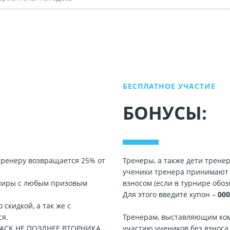
БЕСПЛАТНОЕ УЧАСТИЕ
БОНУСЫ:
тренеру возвращается 25% от
Тренеры, а также дети трене
ученики тренера принимают 
урниры с любым призовым
взносом (если в турнире обоз
Для этого введите купон –
000
 скидкой, а так же с
ся.
Тренерам, выставляющим ком
ACK НЕ ПОЗДНЕЕ ВТОРНИКА
участию учеников без взноса